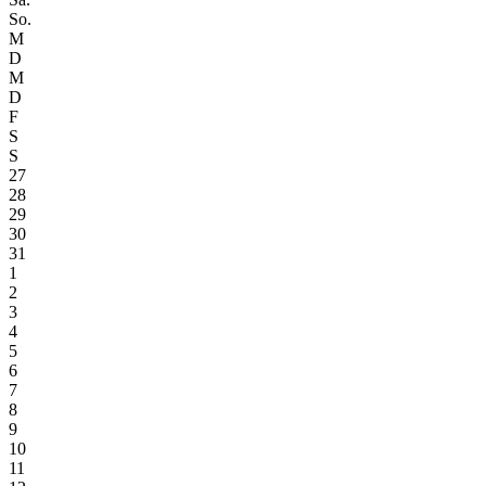
So.
M
D
M
D
F
S
S
27
28
29
30
31
1
2
3
4
5
6
7
8
9
10
11