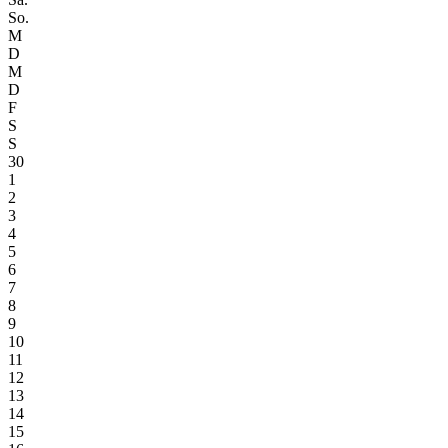
So.
M
D
M
D
F
S
S
30
1
2
3
4
5
6
7
8
9
10
11
12
13
14
15