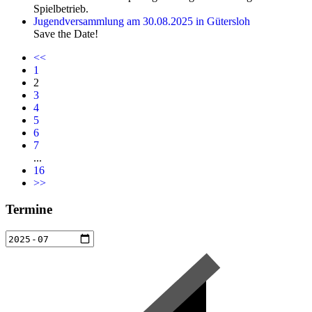
Spielbetrieb.
Jugendversammlung am 30.08.2025 in Gütersloh
Save the Date!
<<
1
2
3
4
5
6
7
...
16
>>
Termine