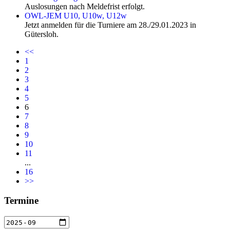
Auslosungen nach Meldefrist erfolgt.
OWL-JEM U10, U10w, U12w
Jetzt anmelden für die Turniere am 28./29.01.2023 in
Gütersloh.
<<
1
2
3
4
5
6
7
8
9
10
11
...
16
>>
Termine