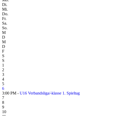
Di.
Mi.
Do.
Fr.
Sa.
So.
M
D
M
D
F
S
S
1
2
3
4
5
6
3:00 PM -
U16 Verbandsliga/-klasse 1. Spieltag
7
8
9
10