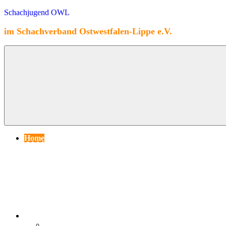
Zum
Schachjugend OWL
Inhalt
springen
im Schachverband Ostwestfalen-Lippe e.V.
Home
Spielbetrieb
Saison 2025/26