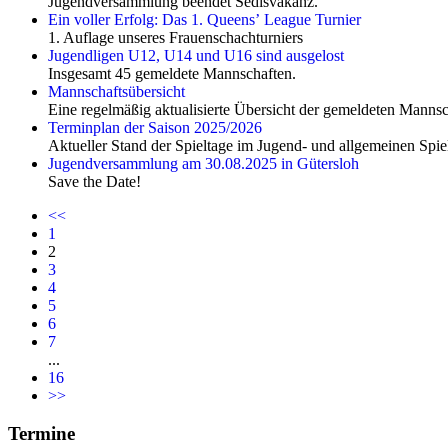
Jugendversammlung beendet Sedisvakanz.
Ein voller Erfolg: Das 1. Queensʼ League Turnier
1. Auflage unseres Frauenschachturniers
Jugendligen U12, U14 und U16 sind ausgelost
Insgesamt 45 gemeldete Mannschaften.
Mannschaftsübersicht
Eine regelmäßig aktualisierte Übersicht der gemeldeten Mann
Terminplan der Saison 2025/2026
Aktueller Stand der Spieltage im Jugend- und allgemeinen Spiel
Jugendversammlung am 30.08.2025 in Gütersloh
Save the Date!
<<
1
2
3
4
5
6
7
...
16
>>
Termine