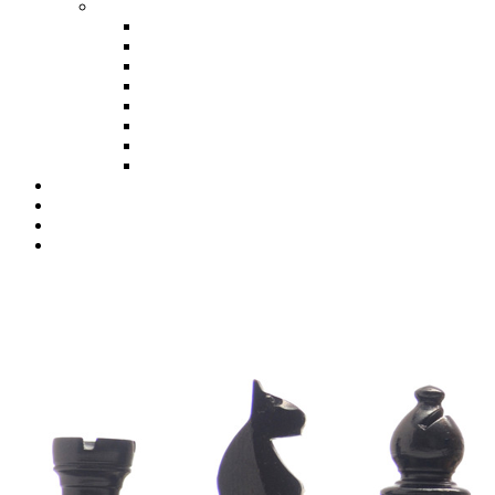
SB Hellweg
BJEM 2025/26
BJEM 2024/25
BJEM 2023/24
BJEM 2022/23
BJEM 2019/20
BJEM 2018/19
BJEM 2017/18
BJEM 2016/17
Jugendausschuss
Downloads
Datenschutz
Impressum