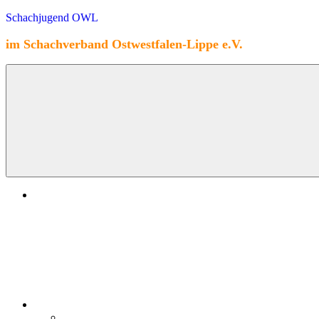
Zum
Schachjugend OWL
Inhalt
springen
im Schachverband Ostwestfalen-Lippe e.V.
Home
Spielbetrieb
Saison 2025/26