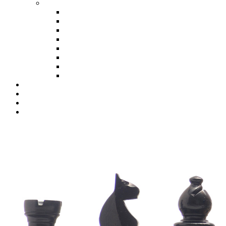
SB Hellweg
BJEM 2025/26
BJEM 2024/25
BJEM 2023/24
BJEM 2022/23
BJEM 2019/20
BJEM 2018/19
BJEM 2017/18
BJEM 2016/17
Jugendausschuss
Downloads
Datenschutz
Impressum