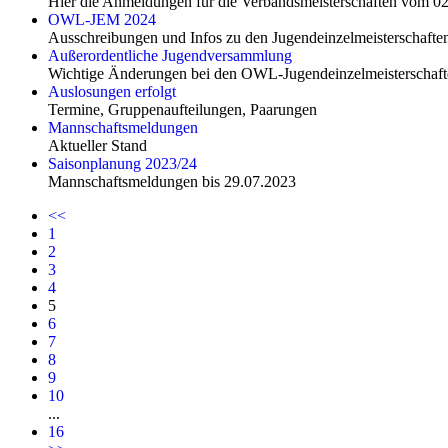
Hier die Anmeldungen für die Verbandsmeisterschaften vom
OWL-JEM 2024
Ausschreibungen und Infos zu den Jugendeinzelmeisterschaf
Außerordentliche Jugendversammlung
Wichtige Änderungen bei den OWL-Jugendeinzelmeisterschaft
Auslosungen erfolgt
Termine, Gruppenaufteilungen, Paarungen
Mannschaftsmeldungen
Aktueller Stand
Saisonplanung 2023/24
Mannschaftsmeldungen bis 29.07.2023
<<
1
2
3
4
5
6
7
8
9
10
...
16