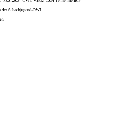
 02.-05.01.2024 OWL-VJEM-2024-Teilnehmerlisten
ten der Schachjugend-OWL.
en