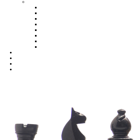
SB Hellweg
BJEM 2025/26
BJEM 2024/25
BJEM 2023/24
BJEM 2022/23
BJEM 2019/20
BJEM 2018/19
BJEM 2017/18
BJEM 2016/17
Jugendausschuss
Downloads
Datenschutz
Impressum