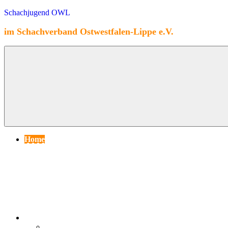
Zum
Schachjugend OWL
Inhalt
springen
im Schachverband Ostwestfalen-Lippe e.V.
Home
Spielbetrieb
Saison 2025/26