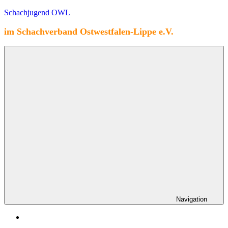
Zum
Schachjugend OWL
Inhalt
springen
im Schachverband Ostwestfalen-Lippe e.V.
Navigation
Home