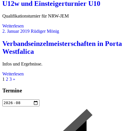
U12w und Einsteigerturnier U10
Qualifikationsturnier für NRW-JEM
Weiterlesen
2. Januar 2019
Rüdiger Mönig
Verbandseinzelmeisterschaften in Porta
Westfalica
Infos und Ergebnisse.
Weiterlesen
Seitennummerierung
Nächste
1
2
3
»
Beiträge
der
Termine
Beiträge