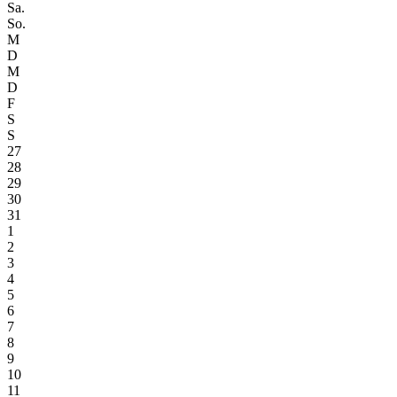
Sa.
So.
M
D
M
D
F
S
S
27
28
29
30
31
1
2
3
4
5
6
7
8
9
10
11